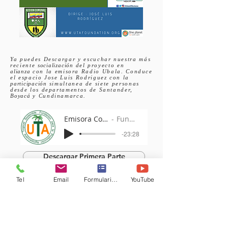
Ya puedes Descargar y escuchar nuestra más
reciente
socialización
del proyecto en
alianza
con la emisora Radio Ubala. Conduce
el espacio Jose Luis Rodriguez con la
participación
simultanea de siete personas
desde los departamentos de Santander,
Boyacá
y Cundinamarca.
Emisora Comunitaria Radio Ubala programa
Fundacion UTA- Radio Ubala
-23:28
Descargar Primera Parte
Tel
Email
Formulario de contacto
YouTube
Emisora Comunitaria Radio Ubala programa
Fundacion UTA- Radio Ubala
-20:45
Descargar Segunda Parte