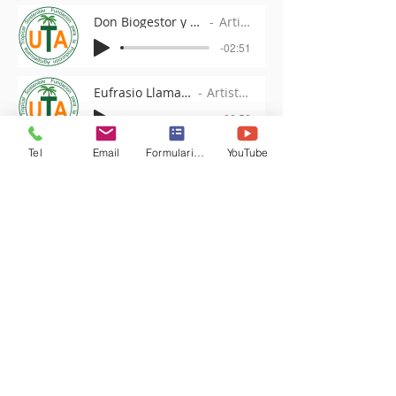
Don Biogestor y Dona Reunancia 3
Artist Name
-02:51
Eufrasio Llama Pajaros 6
Artist Name
-00:50
Tel
Email
Formulario de contacto
YouTube
Arlex Angarita 5
Artist Name
-01:24
Adolfo Cardozo 5
Artist Name
-01:29
Don Biogestor y Dona Reunancia 4
Artist Name
-00:58