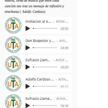
sonora, llena de
música
que entre cada
canción
nos trae un mensaje de
reflexión
y
enseñanza
( Adolfo Cardozo).
Invitacion al encuentro
Artist Name
-02:50
Don Biogestor y Dona Reunancia
Artist Name
-04:06
Eufrasio Llama pajaros
Artist Name
-03:23
Adolfo Cardoso musica y cafe
Artist Name
-01:11
Eufrasio Llama Pajaros 2
Artist Name
-02:49