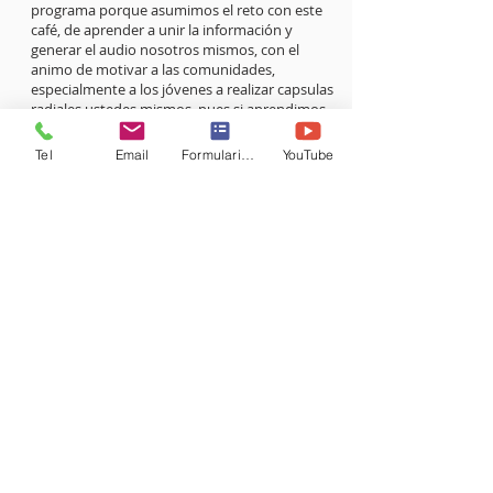
programa porque asumimos el reto con este
café, de aprender a unir la información y
generar el audio nosotros mismos, con el
animo de motivar a las comunidades,
especialmente a los jóvenes a realizar capsulas
radiales ustedes mismos, pues si aprendimos
nosotros, todas y todos podemos aprender.
Tel
Email
Formulario de contacto
YouTube
El trabajo intergeneracional es fundamental. La
vida es un aprendizaje constante, los
apreciamos mucho, Ricardo Granados Buch,
Lylian Rodríguez Jiménez, Sofia Preston
Rodríguez, Fundación UTA 16 de Agosto del
2020
6 Cafe con Evaluacion parte 2
Fundacion UTA
-29:17
6 Cafe con Evaluacion Parte 1
Fundacion UTA
-39:03