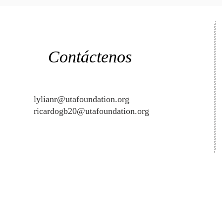
Contáctenos
lylianr@utafoundation.org
ricardogb20@utafoundation.org