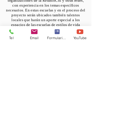
organizaciones de la RedBioCol y otras redes,
con experiencia en los temas específicos
necesarios. En estas escuelas y en el proceso del
proyecto serán ubicados también talentos
locales que harán un aporte especial a los
espacios de las escuelas de estilos de vida
sostenible.
Tel
Email
Formulario de contacto
YouTube
I Escuela de Estilos de vida Sostenible
II Escuela de Estilos de vida Sostenible
III y IV Escuela de Estilos de vida Sostenible
Contáctenos
lylianr@utafoundation.org
ricardogb20@utafoundation.org