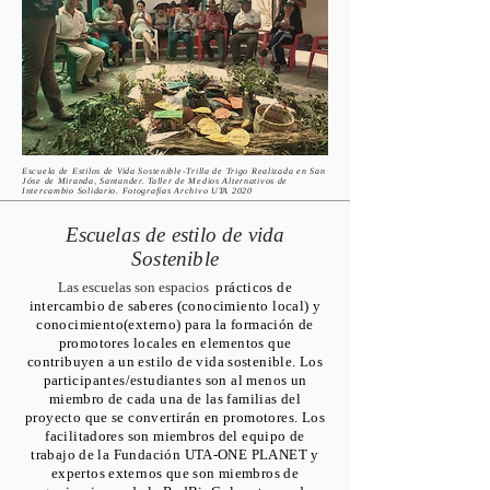
Escuela de Estilos de Vida Sostenible-Trilla de Trigo Realizada en San
Jóse de Miranda, Santander. Taller de Medios Alternativos de
Intercambio Solidario. Fotografías Archivo UTA 2020
Escuelas de estilo de vida
Sostenible
Las escuelas son espacios
prácticos de
intercambio d
e saberes (conocimiento local) y
conocimiento(externo) para la formación de
promotores locales en elementos que
contribuyen a un estilo de vida sostenible. Los
participantes/estudiantes son al menos un
miembro de cada una de las familias del
proyecto que se convertirán en promotores. Los
facilitadores son miembros del equipo de
trabajo de la Fundación UTA-ONE PLANET y
expertos externos que son miembros de