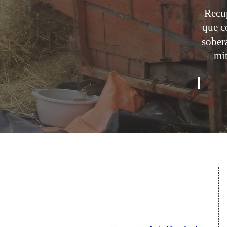
Recup
que c
sobera
mit
.