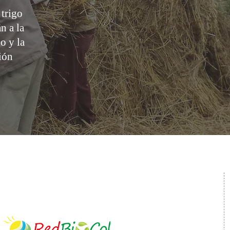
 trigo
n a la
o y la
ión