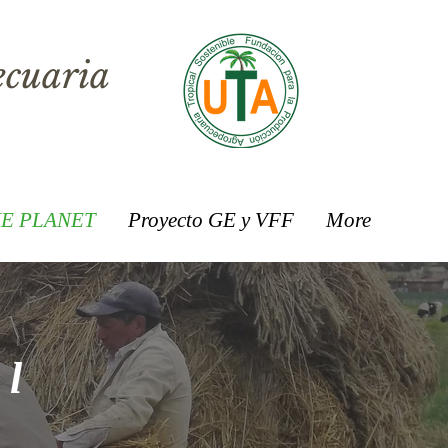
ecuaria
E PLANET
Proyecto GE y VFF
More
al