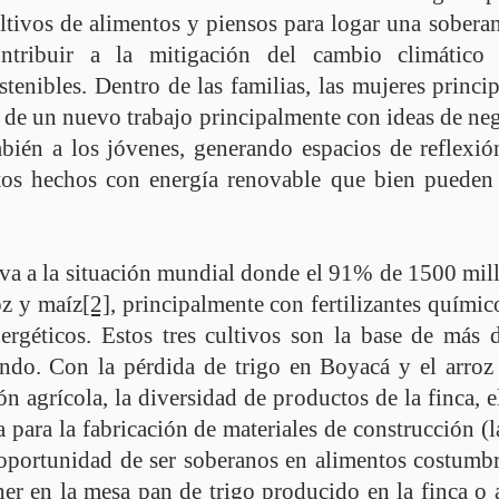
ultivos de alimentos y piensos para logar una soberan
ontribuir a la mitigación del cambio climático
tenibles. Dentro de las familias, las mujeres princ
e de un nuevo trabajo principalmente con ideas de ne
mbién a los jóvenes, generando espacios de reflexi
tos hechos con energía renovable que bien pueden s
iva a la situación mundial donde el 91% de 1500 mil
oz y maíz
[2]
, principalmente con fertilizantes quími
ergéticos. Estos tres cultivos son la base de más 
do. Con la pérdida de trigo en Boyacá y el arroz
ón agrícola, la diversidad de productos de la finca, 
para la fabricación de materiales de construcción (la
a oportunidad de ser soberanos en alimentos costumbr
er en la mesa pan de trigo producido en la finca o 