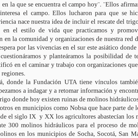
ón en la que se encuentra el campo hoy¨. ¨Ellos afirm
nteresa el campo. Ellos lucharon para que se hici
iencia nace nuestra idea de incluir el rescate del trig
jo, en el estilo de vida que practicamos y pro
 en la comunidad y organizaciones de nuestra red de
 espera por las vivencias en el sur este asiático dond
cuestionáramos y planteáramos la posibilidad de te
tificó en el caminar y trabajo con organizaciones qu
 regiones.
á, donde la Fundación UTA tiene vínculos tambi
ezamos a indagar y a retomar información y encont
trigo donde hoy existen ruinas de molinos hidráulico
 otros en municipios como Nobsa que hace parte de 
e el siglo IX y XX los agricultores abastecían los m
e 300 molinos hidráulicos para el proceso de mol
linos en los municipios de Socha, Socotá, San Ma