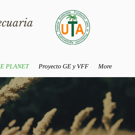
ecuaria
E PLANET
Proyecto GE y VFF
More