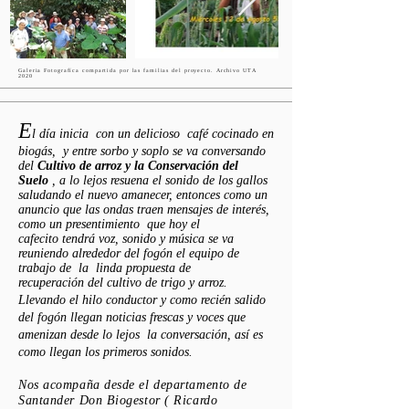
Galeria Fotografíca compartida por las familias del proyecto. Archivo UTA
2020
E
l
día
inicia con un delicioso
café
cocinado en
biogás
, y entre sorbo y soplo se va conversando
del
Cultivo de arroz y la
Conservación
del
Suelo
, a lo lejos resuena el sonido de los gallos
saludando el nuevo amanecer, entonces como un
anuncio
que las ondas traen mensajes de
interés
,
como un presentimiento que hoy el
cafecito
tendrá
voz, sonido y
música
se va
reuniendo alrededor del
fogón
el equipo de
trabajo de la linda propuesta de
recuperación
del cultivo de trigo y arroz.
Llevando el hilo conductor y como
recién
salido
del
fogón
llegan noticias frescas y voces que
amenizan desde lo lejos la
conversación
,
así
es
como llegan los primeros sonidos.
Nos acompaña desde el departamento de
Santander Don Biogestor ( Ricardo