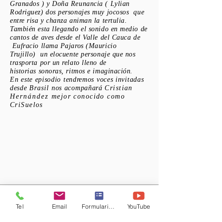
Granados ) y Doña Reunancia ( Lylian
Rodriguez) dos personajes muy jocosos que
entre risa y chanza animan la tertulia.
También esta llegando el sonido en medio de
cantos de aves desde el Valle del Cauca de
Eufracio llama Pajaros (Mauricio
Trujillo) un elocuente personaje que nos
trasporta por un relato lleno de
historias sonoras, ritmos e imaginación.
En este episodio tendremos voces invitadas
desde
Brasil
nos acompañará
Cristian
Hernández
mejor conocido como
CriSuelos
Así
es como nuestro 10°
café
ha llegado a su fin ,
dejando las puertas abiertas para seguir
Tel
Email
Formulario de contacto
YouTube
fortaleciendo el intercambio de saberes,
resignificar nuestra
tradición
oral , la vida rural